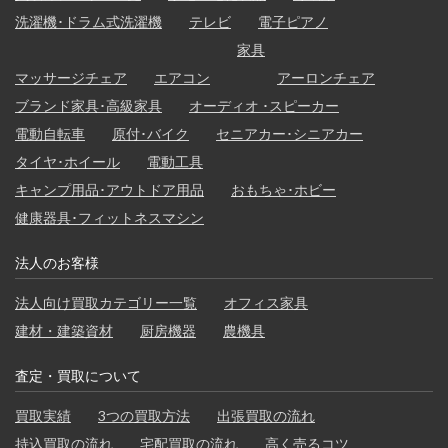
洗濯機･ドラム式洗濯機
テレビ
電子ピアノ
家具
マッサージチェア
エアコン
アーロンチェア
ブランド家具･高級家具
オーディオ ･スピーカー
電動自転車
原付･バイク
セニアカー･シニアカー
タイヤ･ホイール
電動工具
キャンプ用品･アウトドア用品
おもちゃ･ホビー
健康器具･フィットネスマシン
法人のお客様
法人向け買取カテゴリー一覧
オフィス家具
建材・建築資材
厨房機器
農機具
査定・買取について
買取実績
3つの買取方法
出張買取の流れ
持込買取の流れ
宅配買取の流れ
高く売るコツ