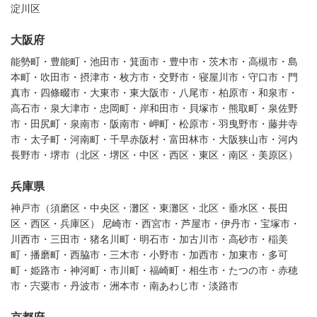
淀川区
大阪府
能勢町・豊能町・池田市・箕面市・豊中市・茨木市・高槻市・島
本町・吹田市・摂津市・枚方市・交野市・寝屋川市・守口市・門
真市・四條畷市・大東市・東大阪市・八尾市・柏原市・和泉市・
高石市・泉大津市・忠岡町・岸和田市・貝塚市・熊取町・泉佐野
市・田尻町・泉南市・阪南市・岬町・松原市・羽曳野市・藤井寺
市・太子町・河南町・千早赤阪村・富田林市・大阪狭山市・河内
長野市・堺市（北区・堺区・中区・西区・東区・南区・美原区）
兵庫県
神戸市（須磨区・中央区・灘区・東灘区・北区・垂水区・長田
区・西区・兵庫区） 尼崎市・西宮市・芦屋市・伊丹市・宝塚市・
川西市・三田市・猪名川町・明石市・加古川市・高砂市・稲美
町・播磨町・西脇市・三木市・小野市・加西市・加東市・多可
町・姫路市・神河町・市川町・福崎町・相生市・たつの市・赤穂
市・宍粟市・丹波市・洲本市・南あわじ市・淡路市
京都府