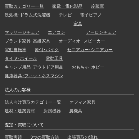
買取カテゴリー一覧
家電・電化製品
冷蔵庫
洗濯機･ドラム式洗濯機
テレビ
電子ピアノ
家具
マッサージチェア
エアコン
アーロンチェア
ブランド家具･高級家具
オーディオ ･スピーカー
電動自転車
原付･バイク
セニアカー･シニアカー
タイヤ･ホイール
電動工具
キャンプ用品･アウトドア用品
おもちゃ･ホビー
健康器具･フィットネスマシン
法人のお客様
法人向け買取カテゴリー一覧
オフィス家具
建材・建築資材
厨房機器
農機具
査定・買取について
買取実績
3つの買取方法
出張買取の流れ