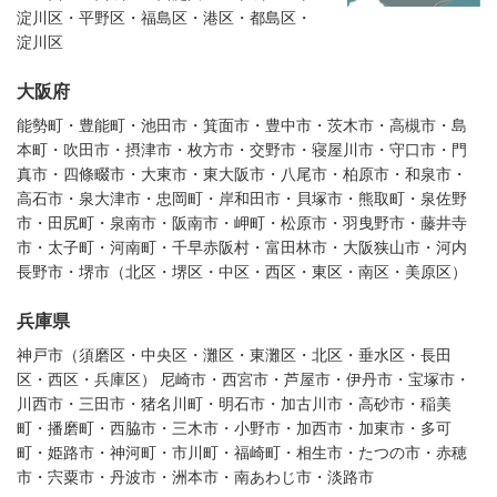
淀川区・平野区・福島区・港区・都島区・
淀川区
大阪府
能勢町・豊能町・池田市・箕面市・豊中市・茨木市・高槻市・島
本町・吹田市・摂津市・枚方市・交野市・寝屋川市・守口市・門
真市・四條畷市・大東市・東大阪市・八尾市・柏原市・和泉市・
高石市・泉大津市・忠岡町・岸和田市・貝塚市・熊取町・泉佐野
市・田尻町・泉南市・阪南市・岬町・松原市・羽曳野市・藤井寺
市・太子町・河南町・千早赤阪村・富田林市・大阪狭山市・河内
長野市・堺市（北区・堺区・中区・西区・東区・南区・美原区）
兵庫県
神戸市（須磨区・中央区・灘区・東灘区・北区・垂水区・長田
区・西区・兵庫区） 尼崎市・西宮市・芦屋市・伊丹市・宝塚市・
川西市・三田市・猪名川町・明石市・加古川市・高砂市・稲美
町・播磨町・西脇市・三木市・小野市・加西市・加東市・多可
町・姫路市・神河町・市川町・福崎町・相生市・たつの市・赤穂
市・宍粟市・丹波市・洲本市・南あわじ市・淡路市