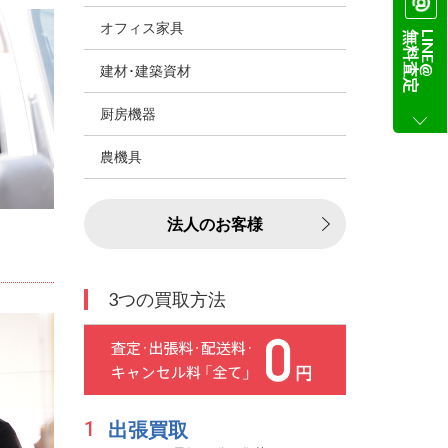
オフィス家具
無料査定
LINE@
建材･建築資材
厨房機器
農機具
法人のお客様
3つの買取方法
1
出張買取