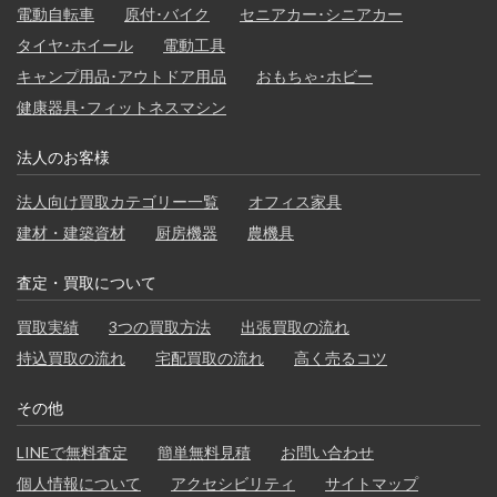
電動自転車
原付･バイク
セニアカー･シニアカー
タイヤ･ホイール
電動工具
キャンプ用品･アウトドア用品
おもちゃ･ホビー
健康器具･フィットネスマシン
法人のお客様
法人向け買取カテゴリー一覧
オフィス家具
建材・建築資材
厨房機器
農機具
査定・買取について
買取実績
3つの買取方法
出張買取の流れ
持込買取の流れ
宅配買取の流れ
高く売るコツ
その他
LINEで無料査定
簡単無料見積
お問い合わせ
個人情報について
アクセシビリティ
サイトマップ