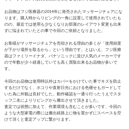
お品物はフジ医療器の2014年に発売されたマッサージチェアにな
ります。購入時からリビングの一角に設置して使用されていたも
のの、最近では使用も少なくなりお部屋のレイアウト変更も出来
ずに悩まれていたとの事で今回のご依頼となりました。
お客様がマッサージチェアを売却される理由の多くが「使用頻度
が下がり場所を取るから」という理由です。とはいえ、フジ医療
器はファミリーイナダ、パナソニックに並び人気のメーカーです
ので年数が少々経過していても高く買取出来るお品物が多いで
す。
今回のお品物は使用時以外はカバーをかけていた事でキズを防止
するだけでなく、ホコリや直射日光における色褪せもガードして
いた為に外観は良好でした。動作確認を一通り行ったうえでスタ
ッフ二名によりリビングから搬出させて頂きました。
査定では状態に加えて、作業環境も含むことが多いです、今回の
ような大型家電の際には搬出経路上に物を置かずにスペースを空
けて頂くと査定アップに繋がります。