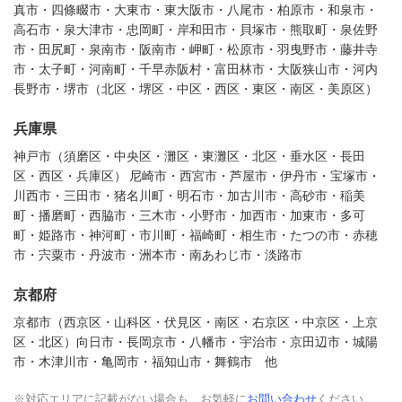
真市・四條畷市・大東市・東大阪市・八尾市・柏原市・和泉市・
高石市・泉大津市・忠岡町・岸和田市・貝塚市・熊取町・泉佐野
市・田尻町・泉南市・阪南市・岬町・松原市・羽曳野市・藤井寺
市・太子町・河南町・千早赤阪村・富田林市・大阪狭山市・河内
長野市・堺市（北区・堺区・中区・西区・東区・南区・美原区）
兵庫県
神戸市（須磨区・中央区・灘区・東灘区・北区・垂水区・長田
区・西区・兵庫区） 尼崎市・西宮市・芦屋市・伊丹市・宝塚市・
川西市・三田市・猪名川町・明石市・加古川市・高砂市・稲美
町・播磨町・西脇市・三木市・小野市・加西市・加東市・多可
町・姫路市・神河町・市川町・福崎町・相生市・たつの市・赤穂
市・宍粟市・丹波市・洲本市・南あわじ市・淡路市
京都府
京都市（西京区・山科区・伏見区・南区・右京区・中京区・上京
区・北区）向日市・長岡京市・八幡市・宇治市・京田辺市・城陽
市・木津川市・亀岡市・福知山市・舞鶴市 他
※対応エリアに記載がない場合も、お気軽に
お問い合わせ
ください。