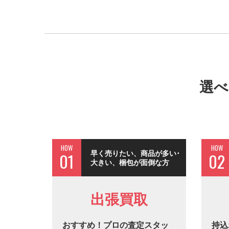
選べ
HOW
HOW
早く売りたい、商品が多い･
01
02
大きい、梱包が面倒な方
出張買取
おすすめ！プロの査定スタッ
持込