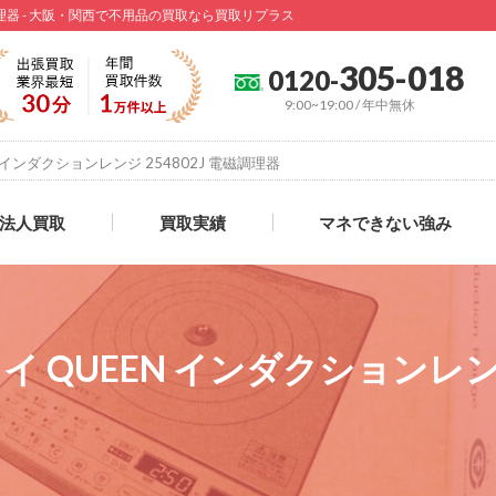
電磁調理器 - 大阪・関西で不用品の買取なら買取リプラス
305-018
0120-
9:00~19:00 / 年中無休
N インダクションレンジ 254802J 電磁調理器
法人買取
買取実績
マネできない強み
イ QUEEN インダクションレンジ