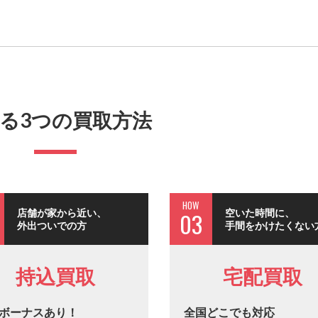
る3つの買取方法
HOW
店舗が家から近い、
空いた時間に、
03
外出ついでの方
手間をかけたくない
持込買取
宅配買取
ボーナスあり！
全国どこでも対応