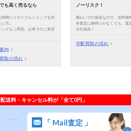
でも高く売るなら
ノーリスク！
な時間にリサイクルショップを利
着払いでの発送なので、送料無
たい方。
本査定に納得いかなくても、返
キングもご用意。お車でのご来店
当社負担！
宅配買取の流れ
案内
買取の流れ
配送料・キャンセル料が「全て0円」
「 Mail査定 」