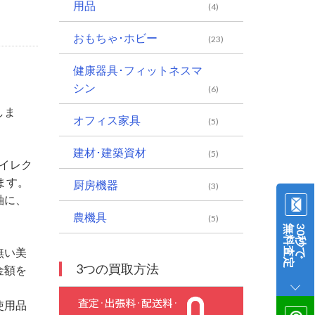
用品
(4)
おもちゃ･ホビー
(23)
健康器具･フィットネスマ
シン
(6)
しま
オフィス家具
(5)
建材･建築資材
(5)
イレク
ます。
厨房機器
(3)
軸に、
農機具
(5)
無料査定
30秒で
無い美
3つの買取方法
金額を
使用品