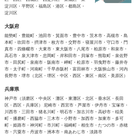
淀川区・平野区・福島区・港区・都島区・
淀川区
大阪府
能勢町・豊能町・池田市・箕面市・豊中市・茨木市・高槻市・島
本町・吹田市・摂津市・枚方市・交野市・寝屋川市・守口市・門
真市・四條畷市・大東市・東大阪市・八尾市・柏原市・和泉市・
高石市・泉大津市・忠岡町・岸和田市・貝塚市・熊取町・泉佐野
市・田尻町・泉南市・阪南市・岬町・松原市・羽曳野市・藤井寺
市・太子町・河南町・千早赤阪村・富田林市・大阪狭山市・河内
長野市・堺市（北区・堺区・中区・西区・東区・南区・美原区）
兵庫県
神戸市（須磨区・中央区・灘区・東灘区・北区・垂水区・長田
区・西区・兵庫区） 尼崎市・西宮市・芦屋市・伊丹市・宝塚市・
川西市・三田市・猪名川町・明石市・加古川市・高砂市・稲美
町・播磨町・西脇市・三木市・小野市・加西市・加東市・多可
町・姫路市・神河町・市川町・福崎町・相生市・たつの市・赤穂
市・宍粟市・丹波市・洲本市・南あわじ市・淡路市