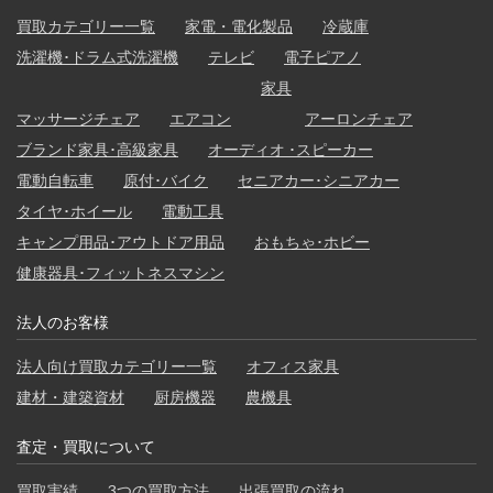
買取カテゴリー一覧
家電・電化製品
冷蔵庫
洗濯機･ドラム式洗濯機
テレビ
電子ピアノ
家具
マッサージチェア
エアコン
アーロンチェア
ブランド家具･高級家具
オーディオ ･スピーカー
電動自転車
原付･バイク
セニアカー･シニアカー
タイヤ･ホイール
電動工具
キャンプ用品･アウトドア用品
おもちゃ･ホビー
健康器具･フィットネスマシン
法人のお客様
法人向け買取カテゴリー一覧
オフィス家具
建材・建築資材
厨房機器
農機具
査定・買取について
買取実績
3つの買取方法
出張買取の流れ