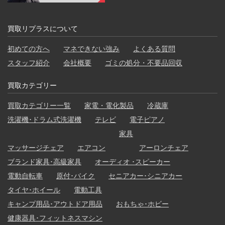
買取リプラスについて
初めての方へ
マネできない強み
よくある質問
スタッフ紹介
会社概要
ゴミの処分・不要品回収
買取カテゴリー
買取カテゴリー一覧
家電・電化製品
冷蔵庫
洗濯機･ドラム式洗濯機
テレビ
電子ピアノ
家具
マッサージチェア
エアコン
アーロンチェア
ブランド家具･高級家具
オーディオ ･スピーカー
電動自転車
原付･バイク
セニアカー･シニアカー
タイヤ･ホイール
電動工具
キャンプ用品･アウトドア用品
おもちゃ･ホビー
健康器具･フィットネスマシン