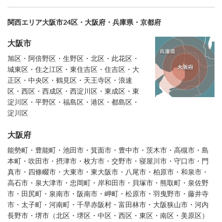
関西エリア大阪市24区・大阪府・兵庫県・京都府
大阪市
旭区・阿倍野区・生野区・北区・此花区・
城東区・住之江区・東住吉区・住吉区・大
正区・中央区・鶴見区・天王寺区・浪速
区・西区・西成区・西淀川区・東成区・東
淀川区・平野区・福島区・港区・都島区・
淀川区
大阪府
能勢町・豊能町・池田市・箕面市・豊中市・茨木市・高槻市・島
本町・吹田市・摂津市・枚方市・交野市・寝屋川市・守口市・門
真市・四條畷市・大東市・東大阪市・八尾市・柏原市・和泉市・
高石市・泉大津市・忠岡町・岸和田市・貝塚市・熊取町・泉佐野
市・田尻町・泉南市・阪南市・岬町・松原市・羽曳野市・藤井寺
市・太子町・河南町・千早赤阪村・富田林市・大阪狭山市・河内
長野市・堺市（北区・堺区・中区・西区・東区・南区・美原区）