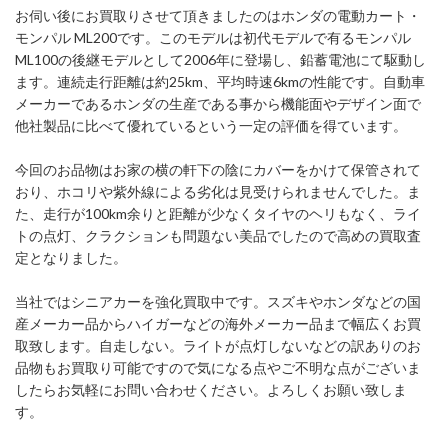
お伺い後にお買取りさせて頂きましたのはホンダの電動カート・
モンパル ML200です。このモデルは初代モデルで有るモンパル
ML100の後継モデルとして2006年に登場し、鉛蓄電池にて駆動し
ます。連続走行距離は約25km、平均時速6kmの性能です。自動車
メーカーであるホンダの生産である事から機能面やデザイン面で
他社製品に比べて優れているという一定の評価を得ています。
今回のお品物はお家の横の軒下の陰にカバーをかけて保管されて
おり、ホコリや紫外線による劣化は見受けられませんでした。ま
た、走行が100km余りと距離が少なくタイヤのヘリもなく、ライ
トの点灯、クラクションも問題ない美品でしたので高めの買取査
定となりました。
当社ではシニアカーを強化買取中です。スズキやホンダなどの国
産メーカー品からハイガーなどの海外メーカー品まで幅広くお買
取致します。自走しない。ライトが点灯しないなどの訳ありのお
品物もお買取り可能ですので気になる点やご不明な点がございま
したらお気軽にお問い合わせください。よろしくお願い致しま
す。