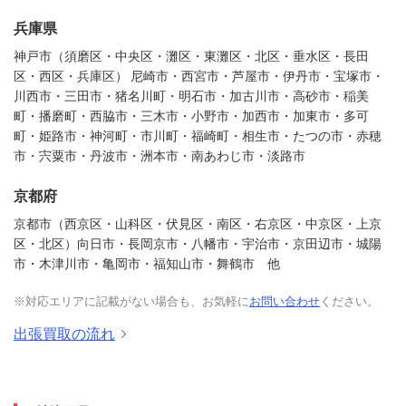
兵庫県
神戸市（須磨区・中央区・灘区・東灘区・北区・垂水区・長田
区・西区・兵庫区） 尼崎市・西宮市・芦屋市・伊丹市・宝塚市・
川西市・三田市・猪名川町・明石市・加古川市・高砂市・稲美
町・播磨町・西脇市・三木市・小野市・加西市・加東市・多可
町・姫路市・神河町・市川町・福崎町・相生市・たつの市・赤穂
市・宍粟市・丹波市・洲本市・南あわじ市・淡路市
京都府
京都市（西京区・山科区・伏見区・南区・右京区・中京区・上京
区・北区）向日市・長岡京市・八幡市・宇治市・京田辺市・城陽
市・木津川市・亀岡市・福知山市・舞鶴市 他
※対応エリアに記載がない場合も、お気軽に
お問い合わせ
ください。
出張買取の流れ