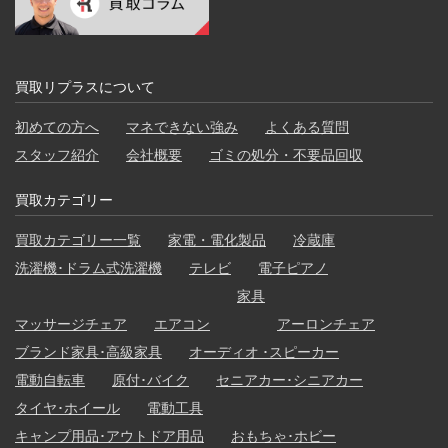
買取リプラスについて
初めての方へ
マネできない強み
よくある質問
スタッフ紹介
会社概要
ゴミの処分・不要品回収
買取カテゴリー
買取カテゴリー一覧
家電・電化製品
冷蔵庫
洗濯機･ドラム式洗濯機
テレビ
電子ピアノ
家具
マッサージチェア
エアコン
アーロンチェア
ブランド家具･高級家具
オーディオ ･スピーカー
電動自転車
原付･バイク
セニアカー･シニアカー
タイヤ･ホイール
電動工具
キャンプ用品･アウトドア用品
おもちゃ･ホビー