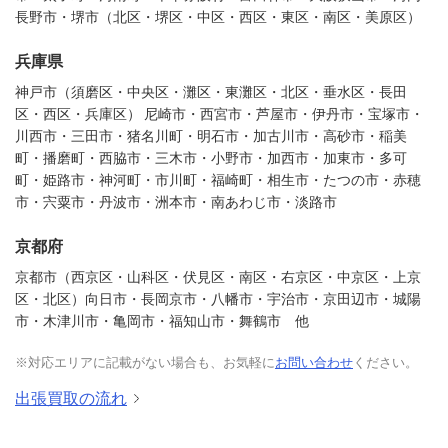
長野市・堺市（北区・堺区・中区・西区・東区・南区・美原区）
兵庫県
神戸市（須磨区・中央区・灘区・東灘区・北区・垂水区・長田
区・西区・兵庫区） 尼崎市・西宮市・芦屋市・伊丹市・宝塚市・
川西市・三田市・猪名川町・明石市・加古川市・高砂市・稲美
町・播磨町・西脇市・三木市・小野市・加西市・加東市・多可
町・姫路市・神河町・市川町・福崎町・相生市・たつの市・赤穂
市・宍粟市・丹波市・洲本市・南あわじ市・淡路市
京都府
京都市（西京区・山科区・伏見区・南区・右京区・中京区・上京
区・北区）向日市・長岡京市・八幡市・宇治市・京田辺市・城陽
市・木津川市・亀岡市・福知山市・舞鶴市 他
※対応エリアに記載がない場合も、お気軽に
お問い合わせ
ください。
出張買取の流れ