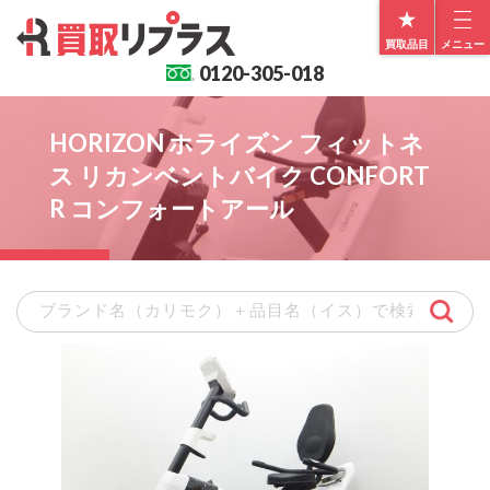
買取品目
メニュー
0120-
305-018
HORIZON ホライズン フィットネ
ス リカンベントバイク CONFORT
R コンフォートアール