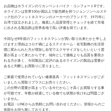
お品物はホライズンのリカンベントバイク・コンフォートRです。
ホライズンは世界100か国以上で販売網を持つジョンソンヘルステ
ック社のフィットネスマシンのメーカーのブランドで、1975年に
台湾で設立されました。徹底した品質管理とチェックを経て市場
に出される製品群は世界各地で高い評価を得ています。
今回なぜ8年前のフィットネスマシンが買い取り出来たかと申し上
げますと理由はコロナ禍によるステイホーム・在宅勤務の生活習
慣に変わられた方が増加し自宅でエクササイズをしたいという需
要が高まって来たからです。傾向として価格よりも品質を重視さ
れる方が多く、今回製品に定評のあるホライズンの製品は需要が
あると判断しお買取りに至りました。
ご家庭で使用されていない健康器具・フィットネスマシンがござ
いましたら買取リプラスにお売りください。
この分野の需要が高まっている今だからこそ高くお買取りする事
が可能です。年数が経過している物でも状態が良ければ問題ござ
いません。
お電話・LINEからお気軽にお問い合わせください。皆様からのご
依頼をお待ち致しております。