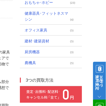
おもちゃ･ホビー
(23)
健康器具･フィットネスマ
シン
(6)
オフィス家具
(5)
建材･建築資材
(5)
厨房機器
の家具
(3)
ェアで
農機具
(5)
品物で
無料査定
30秒で
3つの買取方法
ム部分
感想で
額買取