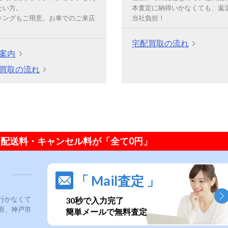
たい方。
本査定に納得いかなくても、返
キングもご用意。お車でのご来店
当社負担！
宅配買取の流れ
案内
買取の流れ
配送料・キャンセル料が「全て0円」
「 Mail査定 」
行かなくて
30秒で入力完了
府、神戸市
簡単メールで無料査定