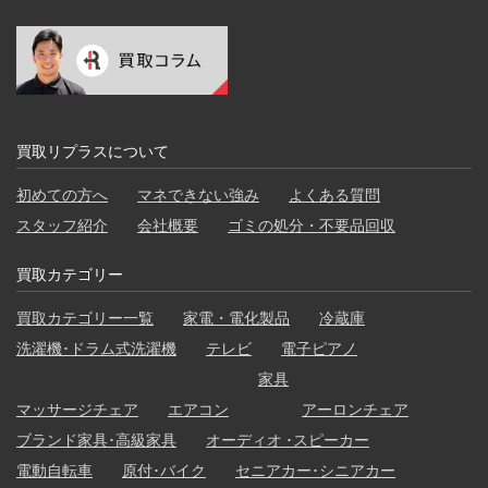
買取リプラスについて
初めての方へ
マネできない強み
よくある質問
スタッフ紹介
会社概要
ゴミの処分・不要品回収
買取カテゴリー
買取カテゴリー一覧
家電・電化製品
冷蔵庫
洗濯機･ドラム式洗濯機
テレビ
電子ピアノ
家具
マッサージチェア
エアコン
アーロンチェア
ブランド家具･高級家具
オーディオ ･スピーカー
電動自転車
原付･バイク
セニアカー･シニアカー