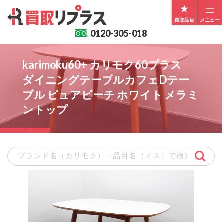
買取品目
メニュー
0120-
305-018
karimoku60+ カリモク60プラス
ダイニングテーブルカフェDテー
ブル ピュアビーチ ホワイト メラミ
ントップ