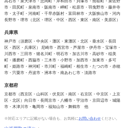
高石市・泉大津市・忠岡町・岸和田市・貝塚市・熊取町・泉佐野
市・田尻町・泉南市・阪南市・岬町・松原市・羽曳野市・藤井寺
市・太子町・河南町・千早赤阪村・富田林市・大阪狭山市・河内
長野市・堺市（北区・堺区・中区・西区・東区・南区・美原区）
兵庫県
神戸市（須磨区・中央区・灘区・東灘区・北区・垂水区・長田
区・西区・兵庫区） 尼崎市・西宮市・芦屋市・伊丹市・宝塚市・
川西市・三田市・猪名川町・明石市・加古川市・高砂市・稲美
町・播磨町・西脇市・三木市・小野市・加西市・加東市・多可
町・姫路市・神河町・市川町・福崎町・相生市・たつの市・赤穂
市・宍粟市・丹波市・洲本市・南あわじ市・淡路市
京都府
京都市（西京区・山科区・伏見区・南区・右京区・中京区・上京
区・北区）向日市・長岡京市・八幡市・宇治市・京田辺市・城陽
市・木津川市・亀岡市・福知山市・舞鶴市 他
※対応エリアに記載がない場合も、お気軽に
お問い合わせ
ください。