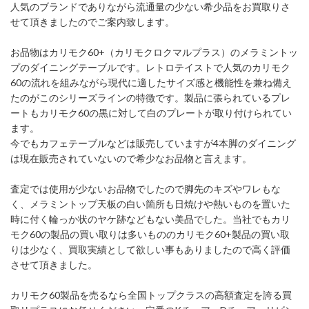
人気のブランドでありながら流通量の少ない希少品をお買取りさ
せて頂きましたのでご案内致します。
お品物はカリモク60+（カリモクロクマルプラス）のメラミントッ
プのダイニングテーブルです。レトロテイストで人気のカリモク
60の流れを組みながら現代に適したサイズ感と機能性を兼ね備え
たのがこのシリーズラインの特徴です。製品に張られているプレ
ートもカリモク60の黒に対して白のプレートが取り付けられてい
ます。
今でもカフェテーブルなどは販売していますが4本脚のダイニング
は現在販売されていないので希少なお品物と言えます。
査定では使用が少ないお品物でしたので脚先のキズやワレもな
く、メラミントップ天板の白い箇所も日焼けや熱いものを置いた
時に付く輪っか状のヤケ跡などもない美品でした。当社でもカリ
モク60の製品の買い取りは多いもののカリモク60+製品の買い取
りは少なく、買取実績として欲しい事もありましたので高く評価
させて頂きました。
カリモク60製品を売るなら全国トップクラスの高額査定を誇る買