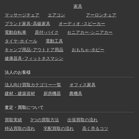
家具
マッサージチェア
エアコン
アーロンチェア
ブランド家具･高級家具
オーディオ ･スピーカー
電動自転車
原付･バイク
セニアカー･シニアカー
タイヤ･ホイール
電動工具
キャンプ用品･アウトドア用品
おもちゃ･ホビー
健康器具･フィットネスマシン
法人のお客様
法人向け買取カテゴリー一覧
オフィス家具
建材・建築資材
厨房機器
農機具
査定・買取について
買取実績
3つの買取方法
出張買取の流れ
持込買取の流れ
宅配買取の流れ
高く売るコツ