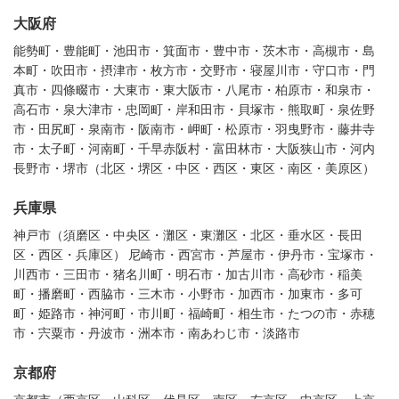
大阪府
能勢町・豊能町・池田市・箕面市・豊中市・茨木市・高槻市・島
本町・吹田市・摂津市・枚方市・交野市・寝屋川市・守口市・門
真市・四條畷市・大東市・東大阪市・八尾市・柏原市・和泉市・
高石市・泉大津市・忠岡町・岸和田市・貝塚市・熊取町・泉佐野
市・田尻町・泉南市・阪南市・岬町・松原市・羽曳野市・藤井寺
市・太子町・河南町・千早赤阪村・富田林市・大阪狭山市・河内
長野市・堺市（北区・堺区・中区・西区・東区・南区・美原区）
兵庫県
神戸市（須磨区・中央区・灘区・東灘区・北区・垂水区・長田
区・西区・兵庫区） 尼崎市・西宮市・芦屋市・伊丹市・宝塚市・
川西市・三田市・猪名川町・明石市・加古川市・高砂市・稲美
町・播磨町・西脇市・三木市・小野市・加西市・加東市・多可
町・姫路市・神河町・市川町・福崎町・相生市・たつの市・赤穂
市・宍粟市・丹波市・洲本市・南あわじ市・淡路市
京都府