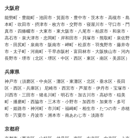
大阪府
能勢町・豊能町・池田市・箕面市・豊中市・茨木市・高槻市・島
本町・吹田市・摂津市・枚方市・交野市・寝屋川市・守口市・門
真市・四條畷市・大東市・東大阪市・八尾市・柏原市・和泉市・
高石市・泉大津市・忠岡町・岸和田市・貝塚市・熊取町・泉佐野
市・田尻町・泉南市・阪南市・岬町・松原市・羽曳野市・藤井寺
市・太子町・河南町・千早赤阪村・富田林市・大阪狭山市・河内
長野市・堺市（北区・堺区・中区・西区・東区・南区・美原区）
兵庫県
神戸市（須磨区・中央区・灘区・東灘区・北区・垂水区・長田
区・西区・兵庫区） 尼崎市・西宮市・芦屋市・伊丹市・宝塚市・
川西市・三田市・猪名川町・明石市・加古川市・高砂市・稲美
町・播磨町・西脇市・三木市・小野市・加西市・加東市・多可
町・姫路市・神河町・市川町・福崎町・相生市・たつの市・赤穂
市・宍粟市・丹波市・洲本市・南あわじ市・淡路市
京都府