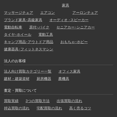
家具
マッサージチェア
エアコン
アーロンチェア
ブランド家具･高級家具
オーディオ ･スピーカー
電動自転車
原付･バイク
セニアカー･シニアカー
タイヤ･ホイール
電動工具
キャンプ用品･アウトドア用品
おもちゃ･ホビー
健康器具･フィットネスマシン
法人のお客様
法人向け買取カテゴリー一覧
オフィス家具
建材・建築資材
厨房機器
農機具
査定・買取について
買取実績
3つの買取方法
出張買取の流れ
持込買取の流れ
宅配買取の流れ
高く売るコツ