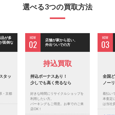
選べる3つの買取方法
HOW
HOW
商品が多
店舗が家から近い、
02
03
が面倒な
外出ついでの方
持込買取
スタッ
持込ボーナスあり！
全国ど
少しでも高く売るなら
ノーリ
県・京都
好きな時間にリサイクルショップを
着払い
利用したい方。
本査定
パーキングもご用意。お車でのご来
は当社
店OK！