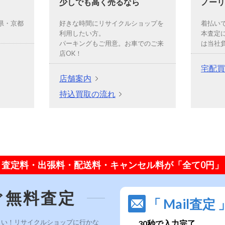
少しでも高く売るなら
ノーリ
県・京都
好きな時間にリサイクルショップを
着払い
利用したい方。
本査定
パーキングもご用意。お車でのご来
は当社
店OK！
宅配買
店舗案内
持込買取の流れ
査定料・出張料・配送料・キャンセル料が「全て0円」
ぐ無料査定
「 Mail査定 
さい！リサイクルショップに行かな
30秒で入力完了