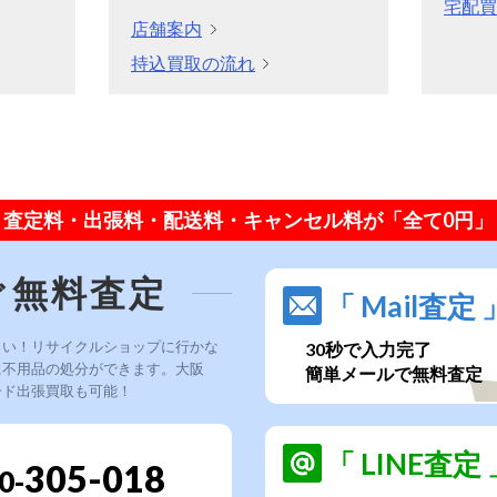
宅配買
店舗案内
持込買取の流れ
査定料・出張料・配送料・キャンセル料が「全て0円」
ぐ無料査定
「 Mail査定 
さい！リサイクルショップに行かな
30秒で入力完了
に不用品の処分ができます。大阪
簡単メールで無料査定
ード出張買取も可能！
「 LINE査定 
305-018
0-