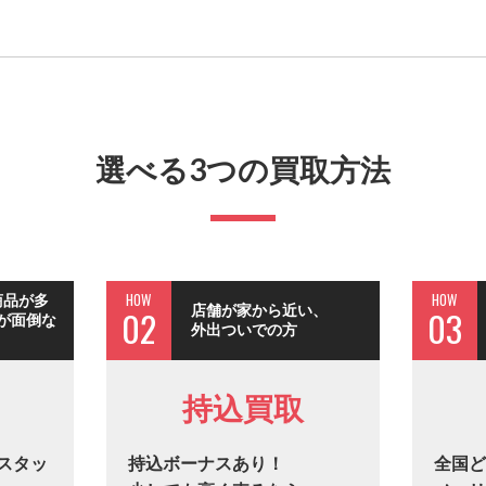
選べる3つの買取方法
HOW
HOW
商品が多
店舗が家から近い、
02
03
が面倒な
外出ついでの方
持込買取
スタッ
持込ボーナスあり！
全国ど