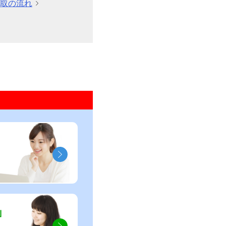
取の流れ
」
」