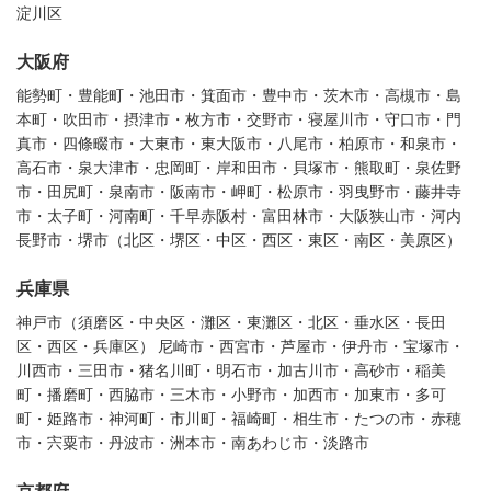
淀川区
大阪府
能勢町・豊能町・池田市・箕面市・豊中市・茨木市・高槻市・島
本町・吹田市・摂津市・枚方市・交野市・寝屋川市・守口市・門
真市・四條畷市・大東市・東大阪市・八尾市・柏原市・和泉市・
高石市・泉大津市・忠岡町・岸和田市・貝塚市・熊取町・泉佐野
市・田尻町・泉南市・阪南市・岬町・松原市・羽曳野市・藤井寺
市・太子町・河南町・千早赤阪村・富田林市・大阪狭山市・河内
長野市・堺市（北区・堺区・中区・西区・東区・南区・美原区）
兵庫県
神戸市（須磨区・中央区・灘区・東灘区・北区・垂水区・長田
区・西区・兵庫区） 尼崎市・西宮市・芦屋市・伊丹市・宝塚市・
川西市・三田市・猪名川町・明石市・加古川市・高砂市・稲美
町・播磨町・西脇市・三木市・小野市・加西市・加東市・多可
町・姫路市・神河町・市川町・福崎町・相生市・たつの市・赤穂
市・宍粟市・丹波市・洲本市・南あわじ市・淡路市
京都府