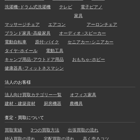
洗濯機･ドラム式洗濯機
テレビ
電子ピアノ
家具
マッサージチェア
エアコン
アーロンチェア
ブランド家具･高級家具
オーディオ ･スピーカー
電動自転車
原付･バイク
セニアカー･シニアカー
タイヤ･ホイール
電動工具
キャンプ用品･アウトドア用品
おもちゃ･ホビー
健康器具･フィットネスマシン
法人のお客様
法人向け買取カテゴリー一覧
オフィス家具
建材・建築資材
厨房機器
農機具
査定・買取について
買取実績
3つの買取方法
出張買取の流れ
持込買取の流れ
宅配買取の流れ
高く売るコツ