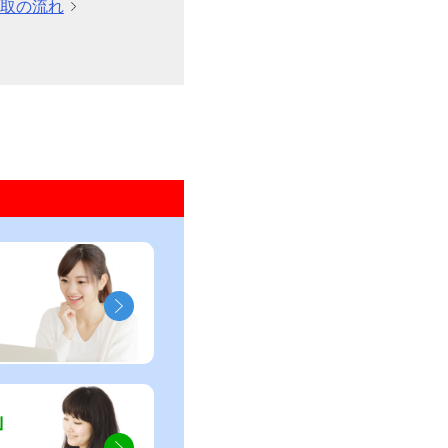
取の流れ
」
」