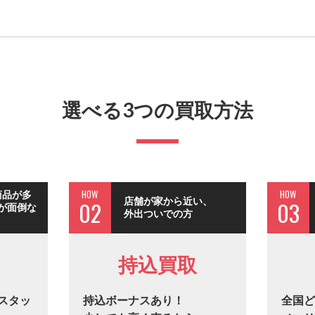
選べる3つの買取方法
HOW
HOW
商品が多
店舗が家から近い、
02
03
が面倒な
外出ついでの方
持込買取
スタッ
持込ボーナスあり！
全国ど