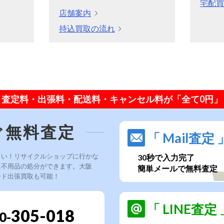
宅配買
店舗案内
持込買取の流れ
査定料・出張料・配送料・キャンセル料が「全て0円」
ぐ無料査定
「 Mail査定 
さい！リサイクルショップに行かな
30秒で入力完了
に不用品の処分ができます。大阪
簡単メールで無料査定
ード出張買取も可能！
「 LINE査定 
305-018
0-