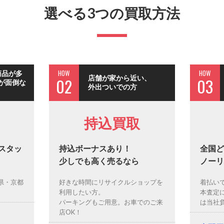
選べる3つの買取方法
HOW
HOW
商品が多
店舗が家から近い、
02
03
が面倒な
外出ついでの方
持込買取
スタッ
持込ボーナスあり！
全国ど
少しでも高く売るなら
ノーリ
県・京都
好きな時間にリサイクルショップを
着払い
利用したい方。
本査定
パーキングもご用意。お車でのご来
は当社
店OK！