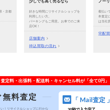
少しでも高く売るなら
ノーリ
県・京都
好きな時間にリサイクルショップを
着払い
利用したい方。
本査定
パーキングもご用意。お車でのご来
は当社
店OK！
宅配買
店舗案内
持込買取の流れ
査定料・出張料・配送料・キャンセル料が「全て0円」
ぐ無料査定
「 Mail査定 
さい！リサイクルショップに行かな
30秒で入力完了