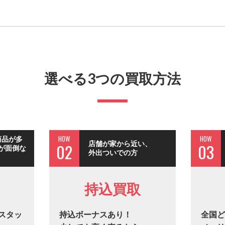
選べる3つの買取方法
HOW
HOW
商品が多
店舗が家から近い、
02
03
が面倒な
外出ついでの方
持込買取
スタッ
持込ボーナスあり！
全国ど