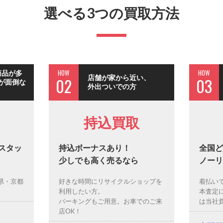
選べる3つの買取方法
HOW
HOW
商品が多
店舗が家から近い、
02
03
が面倒な
外出ついでの方
持込買取
スタッ
持込ボーナスあり！
全国ど
少しでも高く売るなら
ノーリ
県・京都
好きな時間にリサイクルショップを
着払い
利用したい方。
本査定
パーキングもご用意。お車でのご来
は当社
店OK！