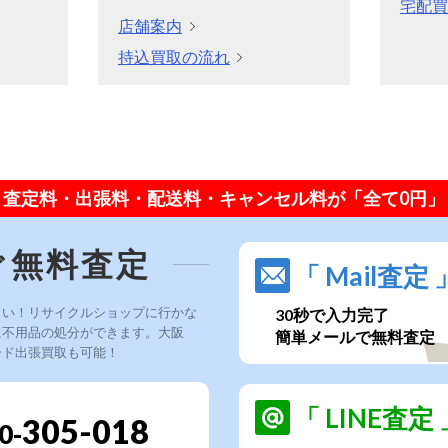
宅配買
店舗案内
持込買取の流れ
査定料・出張料・配送料・キャンセル料が「全て0円」
ぐ無料査定
「 Mail査定 
さい！リサイクルショップに行かな
30秒で入力完了
に不用品の処分ができます。大阪
簡単メールで無料査定
ード出張買取も可能！
「 LINE査定 
305-018
0-