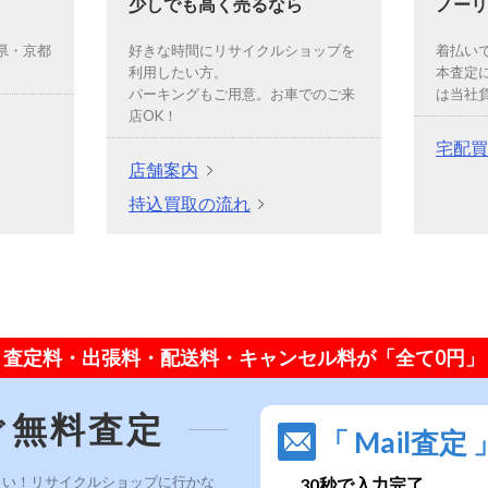
少しでも高く売るなら
ノーリ
県・京都
好きな時間にリサイクルショップを
着払い
利用したい方。
本査定
パーキングもご用意。お車でのご来
は当社
店OK！
宅配買
店舗案内
持込買取の流れ
査定料・出張料・配送料・キャンセル料が「全て0円」
ぐ無料査定
「 Mail査定 
さい！リサイクルショップに行かな
30秒で入力完了