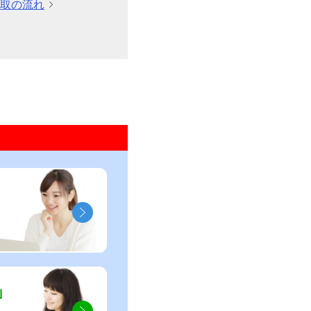
取の流れ
」
」