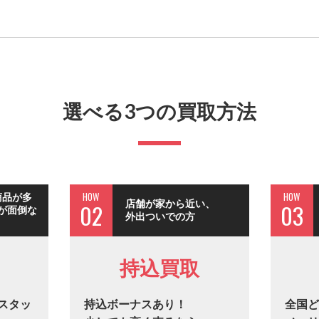
選べる3つの買取方法
HOW
HOW
商品が多
店舗が家から近い、
02
03
が面倒な
外出ついでの方
持込買取
スタッ
持込ボーナスあり！
全国ど