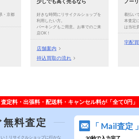
少しでも高く売るなら
ノーリ
県・京都
好きな時間にリサイクルショップを
着払い
利用したい方。
本査定
パーキングもご用意。お車でのご来
は当社
店OK！
宅配買
店舗案内
持込買取の流れ
査定料・出張料・配送料・キャンセル料が「全て0円」
ぐ無料査定
「 Mail査定 
さい！リサイクルショップに行かな
30秒で入力完了