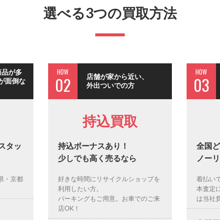
選べる3つの買取方法
HOW
HOW
商品が多
店舗が家から近い、
02
03
が面倒な
外出ついでの方
持込買取
スタッ
持込ボーナスあり！
全国ど
少しでも高く売るなら
ノーリ
県・京都
好きな時間にリサイクルショップを
着払い
利用したい方。
本査定
パーキングもご用意。お車でのご来
は当社
店OK！