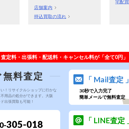
宅配買
店舗案内
持込買取の流れ
査定料・出張料・配送料・キャンセル料が「全て0円」
ぐ無料査定
「 Mail査定 
さい！リサイクルショップに行かな
30秒で入力完了
に不用品の処分ができます。大阪
簡単メールで無料査定
ード出張買取も可能！
「 LINE査定 
305-018
0-