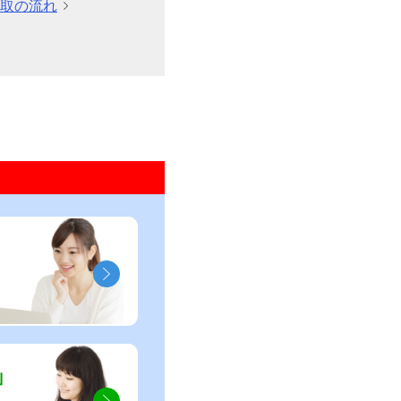
取の流れ
」
」