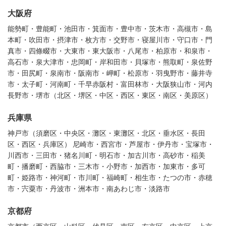
大阪府
能勢町・豊能町・池田市・箕面市・豊中市・茨木市・高槻市・島
本町・吹田市・摂津市・枚方市・交野市・寝屋川市・守口市・門
真市・四條畷市・大東市・東大阪市・八尾市・柏原市・和泉市・
高石市・泉大津市・忠岡町・岸和田市・貝塚市・熊取町・泉佐野
市・田尻町・泉南市・阪南市・岬町・松原市・羽曳野市・藤井寺
市・太子町・河南町・千早赤阪村・富田林市・大阪狭山市・河内
長野市・堺市（北区・堺区・中区・西区・東区・南区・美原区）
兵庫県
神戸市（須磨区・中央区・灘区・東灘区・北区・垂水区・長田
区・西区・兵庫区） 尼崎市・西宮市・芦屋市・伊丹市・宝塚市・
川西市・三田市・猪名川町・明石市・加古川市・高砂市・稲美
町・播磨町・西脇市・三木市・小野市・加西市・加東市・多可
町・姫路市・神河町・市川町・福崎町・相生市・たつの市・赤穂
市・宍粟市・丹波市・洲本市・南あわじ市・淡路市
京都府