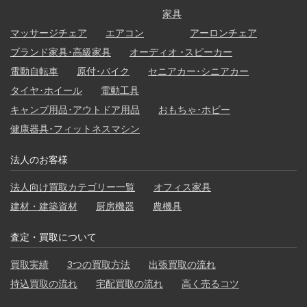
家具
マッサージチェア
エアコン
アーロンチェア
ブランド家具･高級家具
オーディオ ･スピーカー
電動自転車
原付･バイク
セニアカー･シニアカー
タイヤ･ホイール
電動工具
キャンプ用品･アウトドア用品
おもちゃ･ホビー
健康器具･フィットネスマシン
法人のお客様
法人向け買取カテゴリー一覧
オフィス家具
建材・建築資材
厨房機器
農機具
査定・買取について
買取実績
3つの買取方法
出張買取の流れ
持込買取の流れ
宅配買取の流れ
高く売るコツ